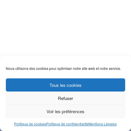
Nous utilisons des cookies pour optimiser notre site web et notre service.
À PROPOS
CANDIDAT
Tous les cookies
ENTREPRISE
CONTACT
Refuser
© 2017 Websiting
Voir les préférences
Mentions Légales
-
Protection des données
-
Politique de cookies
Politique de cookies
Politique de confidentialité
Mentions Légales